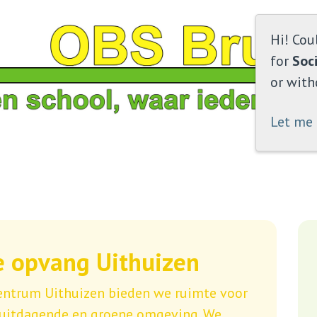
Hi! Cou
for
Soc
or with
Let me
e opvang Uithuizen
centrum Uithuizen bieden we ruimte voor
 uitdagende en groene omgeving. We