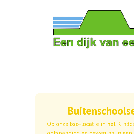
Home
Ons onderwijs
Praktische informatie
Ouders en school
Buitenschools
Contact
Op onze bso-locatie in het Kind
ontspanning en beweging in een