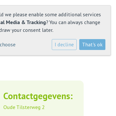
ld we please enable some additional services
ial Media & Tracking
? You can always change
draw your consent later.
 choose
I decline
That's ok
Contactgegevens:
Oude Tilsterweg 2